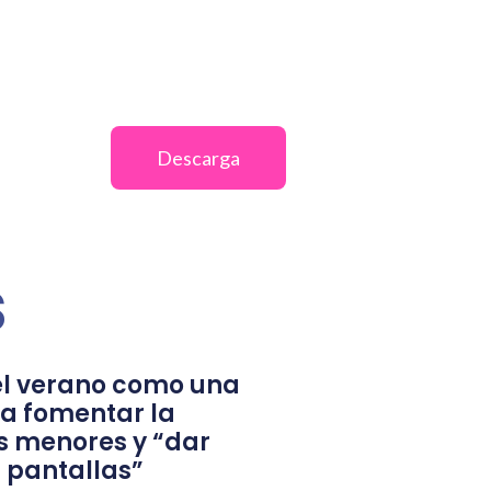
Descarga
s
l verano como una
a fomentar la
s menores y “dar
 pantallas”