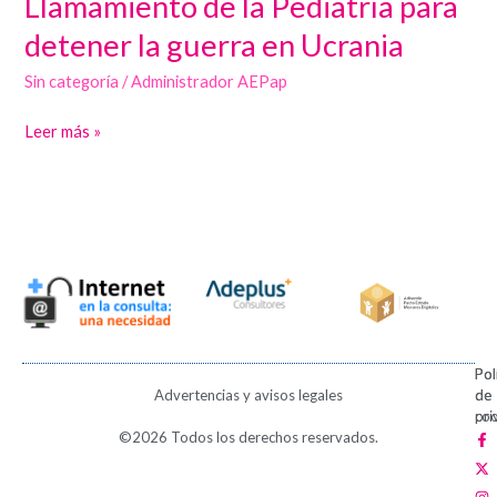
Llamamiento de la Pediatría para
de
detener la guerra en Ucrania
la
Sin categoría
/
Administrador AEPap
Pediatría
para
Leer más »
detener
la
guerra
en
Ucrania
Pol
Pol
Advertencias y avisos legales
de
de
pri
coo
F
X
I
V
P
©2026 Todos los derechos reservados.
a
-
n
i
i
c
t
s
m
n
e
w
t
e
t
b
i
a
o
e