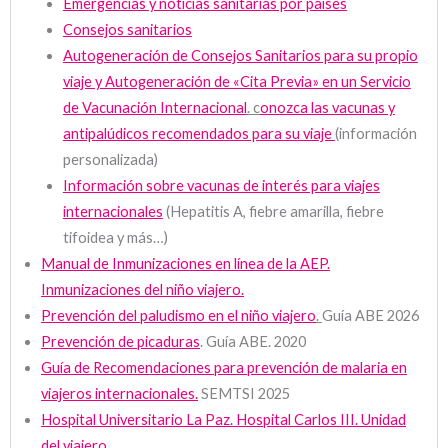
Emergencias y noticias sanitarias por países
Consejos sanitarios
Autogeneración de Consejos Sanitarios para su propio
viaje y Autogeneración de «Cita Previa» en un Servicio
de Vacunación Internacional
. c
onozca las vacunas y
antipalúdicos recomendados para su viaje
(información
personalizada)
Información sobre vacunas de interés para viajes
internacionales
(Hepatitis A, fiebre amarilla, fiebre
tifoidea y más…)
Manual de Inmunizaciones en línea de la AEP.
Inmunizaciones del niño viajero.
Prevención del paludismo en el niño viajero
.
Guía ABE 2026
Prevención de picaduras
. Guía ABE. 2020
Guía de Recomendaciones para prevención de malaria en
viajeros internacionales.
SEMTSI 2025
Hospital Universitario La Paz. Hospital Carlos III. Unidad
del viajero.