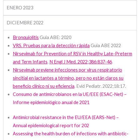
ENERO 2023
DICIEMBRE 2022
Bronquiolitis
Guía ABE: 2020
VRS. Pruebas para la detección rápida
Guía ABE 2022
Nirsevimab for Prevention of RSV in Healthy Late-Preterm
and Term Infants
.
N Engl J Med. 2022;386:837-46
.
Nirsevimab previene infecciones por virus respiratorio
sincitial en lactantes a término, pero no están claros su
beneficio clínico ni su eficiencia
. Evid Pediatr. 2022;18:17.
Consumo de antimicrobianos en la UE/EEE (ESAC-Net) –
Informe epidemiológico anual de 2021
Antimicrobial resistance in the EU/EEA (EARS-Net) –
Annual epidemiological report for
202
Assessing the health burden of infections with antibiotic-