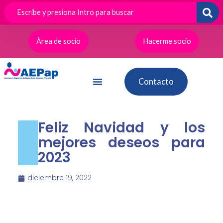
Ir
al
contenido
Área de socio
Hacerme socio
Contacto
Feliz Navidad y los
mejores deseos para
2023
diciembre 19, 2022