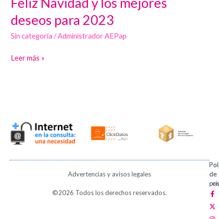
Feliz Navidad y los mejores
Navidad
deseos para 2023
y
Sin categoría
/
Administrador AEPap
los
mejores
Leer más »
deseos
para
2023
Pol
Pol
Advertencias y avisos legales
de
de
pri
coo
F
X
I
V
P
©2026 Todos los derechos reservados.
a
-
n
i
i
c
t
s
m
n
e
w
t
e
t
b
i
a
o
e