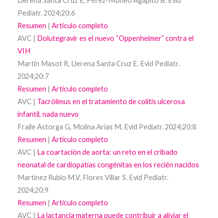
Llerena Santa Cruz E, Pérez-Moneo Agapito B. Evid
Pediatr. 2024;20:6
Resumen
|
Artículo completo
AVC |
Dolutegravir es el nuevo “Oppenheimer” contra el
VIH
Martín Masot R, Llerena Santa Cruz E. Evid Pediatr.
2024;20:7
Resumen
|
Artículo completo
AVC |
Tacrólimus en el tratamiento de colitis ulcerosa
infantil, nada nuevo
Fraile Astorga G, Molina Arias M. Evid Pediatr. 2024;20:8
Resumen
|
Artículo completo
AVC |
La coartación de aorta: un reto en el cribado
neonatal de cardiopatías congénitas en los recién nacidos
Martínez Rubio M.V, Flores Villar S. Evid Pediatr.
2024;20:9
Resumen
|
Artículo completo
AVC |
La lactancia materna puede contribuir a aliviar el