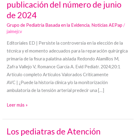
publicación del número de junio
Pediatría»:
de 2024
publicación
del
Grupo de Pediatría Basada en la Evidencia
,
Noticias AEPap
/
número
jaimejcv
de
Editoriales ED | Persiste la controversia en la elección de la
junio
técnica y el momento adecuados para la reparación quirúrgica
de
primaria de la fisura palatina aislada Redondo Alamillos M,
2024
Zafra Vallejo V, Romance García A. Evid Pediatr. 2024;20:1
Artículo completo Artículos Valorados Críticamente
AVC | ¿Puede la historia clínica y/o la monitorización
ambulatoria de la tensión arterial predecir una […]
Leer más »
Los pediatras de Atención
Los