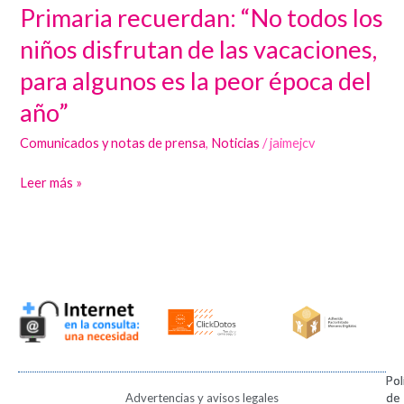
pediatras
Primaria recuerdan: “No todos los
de
niños disfrutan de las vacaciones,
Atención
para algunos es la peor época del
Primaria
recuerdan:
año”
“No
Comunicados y notas de prensa
,
Noticias
/
jaimejcv
todos
los
Leer más »
niños
disfrutan
de
las
vacaciones,
para
algunos
es
la
Pol
Pol
Advertencias y avisos legales
de
de
peor