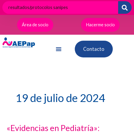
Ir
al
contenido
Área de socio
Hacerme socio
Contacto
19 de julio de 2024
«Evidencias en Pediatría»:
«Evidencias
en