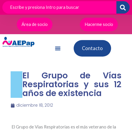
Ir
al
contenido
Área de socio
Hacerme socio
Contacto
El Grupo de Vías
Respiratorias y sus 12
años de existencia
diciembre 18, 2012
El Grupo de Vías Respiratorias es el más veterano de la