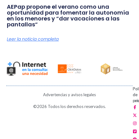
AEPap propone el verano como una
oportunidad para fomentar la autonomía
en los menores y “dar vacaciones a las
pantallas”
Leer la noticia completa
Pol
Pol
Advertencias y avisos legales
de
de
pri
coo
F
X
I
V
P
©2026 Todos los derechos reservados.
a
-
n
i
i
c
t
s
m
n
e
w
t
e
t
b
i
a
o
e
o
t
g
r
o
t
r
e
k
e
a
s
-
r
m
t