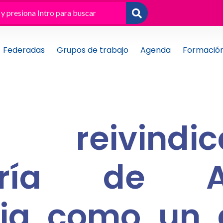
Federadas
Grupos de trabajo
Agenda
Formació
p reivind
atría de At
ria como un 