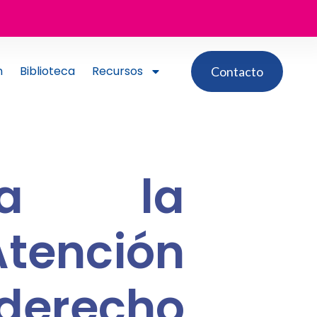
n
Biblioteca
Recursos
Contacto
ica la
ención
derecho