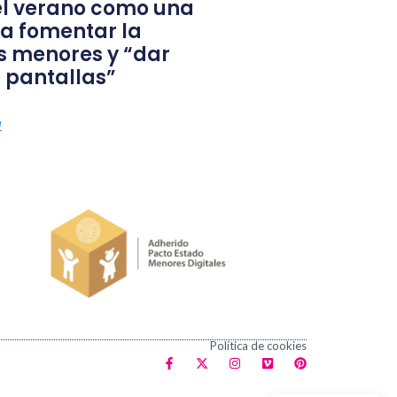
l verano como una
a fomentar la
s menores y “dar
 pantallas”
a
Política de cookies
F
X
I
V
P
a
-
n
i
i
c
t
s
m
n
e
w
t
e
t