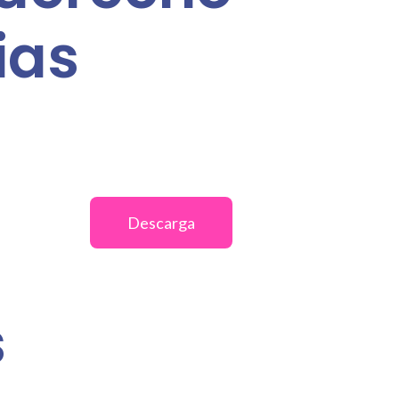
ias
Descarga
s