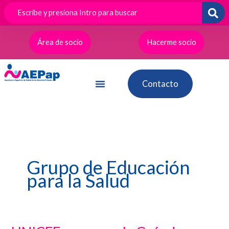
Ir
al
contenido
Área de socio
Hacerme socio
Contacto
Grupo de Educación
para la Salud
UNICEF