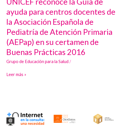
UNICEF reconoce la Guía de
reconoce
ayuda para centros docentes de
la
la Asociación Española de
Guía
Pediatría de Atención Primaria
de
ayuda
(AEPap) en su certamen de
para
Buenas Prácticas 2016
centros
docentes
Grupo de Educación para la Salud
/
de
Leer más »
la
Asociación
Española
de
Pediatría
de
Atención
Primaria