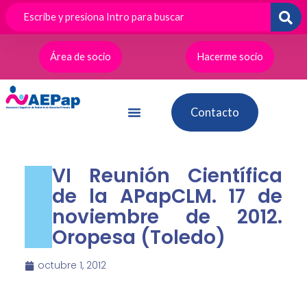
Ir
al
contenido
Área de socio
Hacerme socio
Contacto
VI Reunión Científica
de la APapCLM. 17 de
noviembre de 2012.
Oropesa (Toledo)
octubre 1, 2012