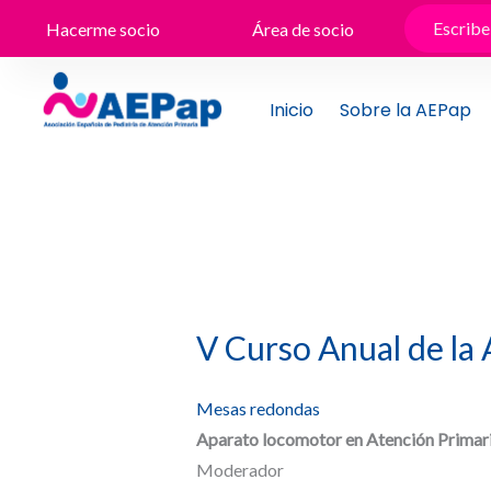
Ir
Hacerme socio
Área de socio
al
contenido
Inicio
Sobre la AEPap
V Curso Anual de la
Mesas redondas
Aparato locomotor en Atención Primari
Moderador