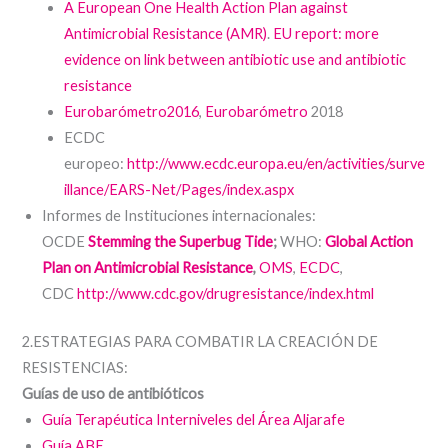
A European One Health Action Plan against
Antimicrobial Resistance (AMR)
.
EU report: more
evidence on link between antibiotic use and antibiotic
resistance
Eurobarómetro2016
,
Eurobarómetro
2018
ECDC
europeo:
http://www.ecdc.europa.eu/en/activities/surve
illance/EARS-Net/Pages/index.aspx
Informes de Instituciones internacionales:
OCDE
Stemming the Superbug Tide
;
WHO:
Global Action
Plan on Antimicrobial Resistance
,
OMS
,
ECDC
,
CDC
http://www.cdc.gov/drugresistance/index.html
2.ESTRATEGIAS PARA COMBATIR LA CREACIÓN DE
RESISTENCIAS:
Guías de uso de antibióticos
Guía Terapéutica Interniveles del Área Aljarafe
Guía ABE