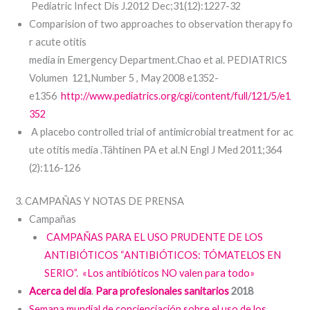
Pediatric Infect Dis J.2012 Dec;31(12):1227-32
Comparision of two approaches to observation therapy fo
r acute otitis
media in Emergency Department.Chao et al. PEDIATRICS
Volumen 121,Number 5 , May 2008 e1352-
e1356
http://www.pediatrics.org/cgi/content/full/121/5/e1
352
A placebo controlled trial of antimicrobial treatment for ac
ute otitis media .Tähtinen PA et al.N Engl J Med 2011;364
(2):116-126
3. CAMPAÑAS Y NOTAS DE PRENSA
Campañas
CAMPAÑAS PARA EL USO PRUDENTE DE LOS
ANTIBIÓTICOS “ANTIBIÓTICOS: TÓMATELOS EN
SERIO”.
«Los antibióticos NO valen para todo»
Acerca del día
.
Para profesionales sanitarios
2018
Semana mundial de concienciación sobre el uso de los