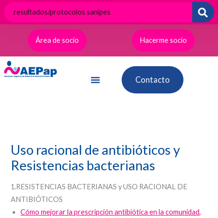
Ir
al
contenido
Área de socio
Hacerme socio
Contacto
Uso racional de antibióticos y
Resistencias bacterianas
1.RESISTENCIAS BACTERIANAS y USO RACIONAL DE
ANTIBIÓTICOS
Cómo mejorar la prescripción antibiótica en la comunidad,