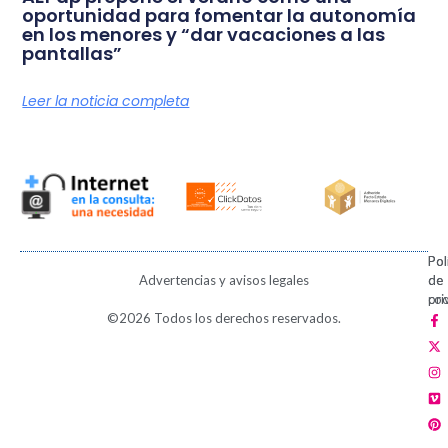
oportunidad para fomentar la autonomía
en los menores y “dar vacaciones a las
pantallas”
Leer la noticia completa
Pol
Pol
Advertencias y avisos legales
de
de
pri
coo
F
X
I
V
P
©2026 Todos los derechos reservados.
a
-
n
i
i
c
t
s
m
n
e
w
t
e
t
b
i
a
o
e
o
t
g
r
o
t
r
e
k
e
a
s
-
r
m
t
f