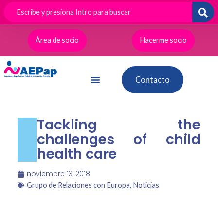
Ir
al
contenido
Área de socio
Hacerme socio
Contacto
Tackling the
challenges of child
health care
noviembre 13, 2018
Grupo de Relaciones con Europa
,
Noticias