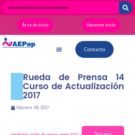
Ir
al
contenido
Área de socio
Hacerme socio
Contacto
Rueda de Prensa 14
Curso de Actualización
2017
febrero 28, 2017
Descarga
resultados_rueda_de_prensa_aepap_2017