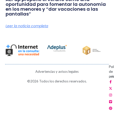
oportunidad para fomentar la autonomía
en los menores y “dar vacaciones a las
pantallas”
Leer la noticia completa
Pol
Pol
Advertencias y avisos legales
de
de
pri
coo
F
X
I
V
P
©2026 Todos los derechos reservados.
a
-
n
i
i
c
t
s
m
n
e
w
t
e
t
b
i
a
o
e
o
t
g
r
o
t
r
e
k
e
a
s
-
r
m
t
f