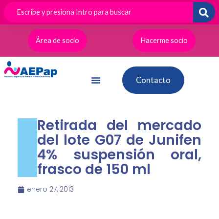
Ir
al
contenido
Área de socio
Hacerme socio
Contacto
Retirada del mercado
del lote G07 de Junifen
4% suspensión oral,
frasco de 150 ml
enero 27, 2013