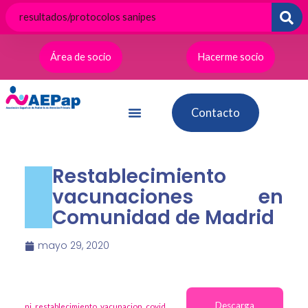
Ir
al
contenido
Área de socio
Hacerme socio
Contacto
Restablecimiento
vacunaciones en
Comunidad de Madrid
mayo 29, 2020
Descarga
ni_restablecimiento_vacunacion_covid