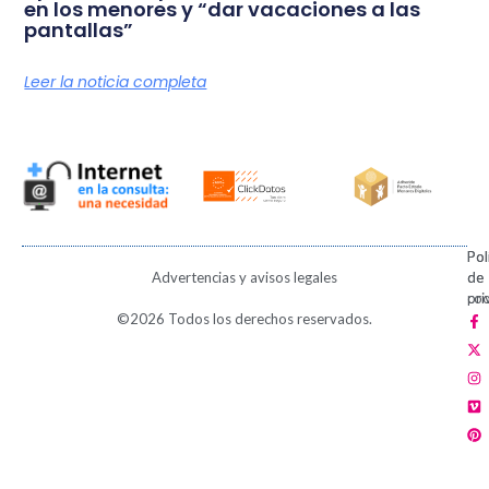
en los menores y “dar vacaciones a las
pantallas”
Leer la noticia completa
Pol
Pol
Advertencias y avisos legales
de
de
pri
coo
F
X
I
V
P
©2026 Todos los derechos reservados.
a
-
n
i
i
c
t
s
m
n
e
w
t
e
t
b
i
a
o
e
o
t
g
r
o
t
r
e
k
e
a
s
-
r
m
t
f