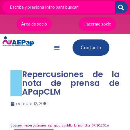
Ir
al
contenido
Área de socio
Hacerme socio
Contacto
Repercusiones de la
nota de prensa de
APapCLM
octubre 12, 2016
dossier_repercusiones_np_apap_castilla_la_mancha_07.10.2016