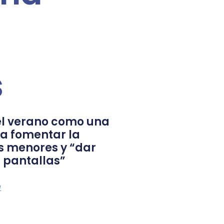
s
l verano como una
a fomentar la
s menores y “dar
 pantallas”
a