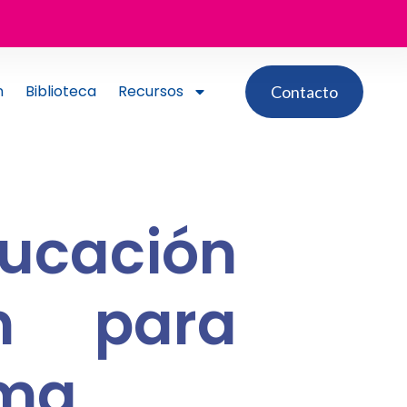
n
Biblioteca
Recursos
Contacto
ucación
n para
sma