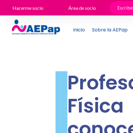
Ir
Hacerme socio
Área de socio
al
contenido
Inicio
Sobre la AEPap
Profe
Físi
conoce