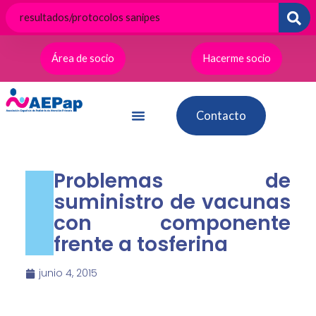
Ir
al
contenido
Área de socio
Hacerme socio
Contacto
Problemas de
suministro de vacunas
con componente
frente a tosferina
junio 4, 2015