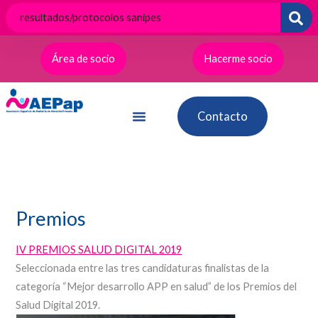
Ir
al
contenido
Área de socio
Hacerme socio
Contacto
Premios
IV PREMIOS SALUD DIGITAL 2019
Seleccionada entre las tres candidaturas finalistas de la
categoría “Mejor desarrollo APP en salud” de los Premios del
Salud Digital 2019.