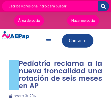
Ir
al
contenido
Área de socio
Hacerme socio
Contacto
Pediatría reclama a la
nueva troncalidad una
rotación de seis meses
en AP
enero 31, 2017