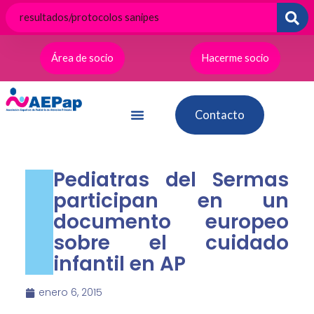
Ir
al
contenido
Área de socio
Hacerme socio
Contacto
Pediatras del Sermas
participan en un
documento europeo
sobre el cuidado
infantil en AP
enero 6, 2015