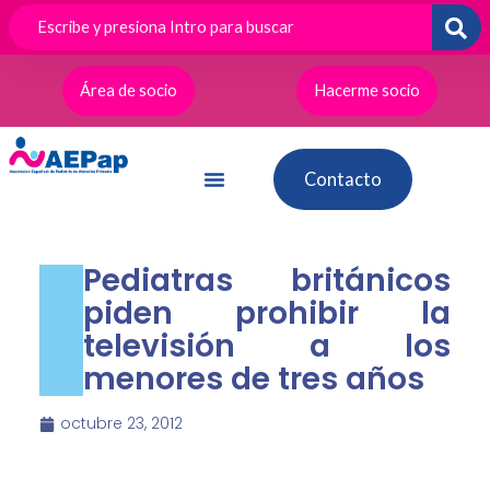
Ir
al
contenido
Área de socio
Hacerme socio
Contacto
Pediatras británicos
piden prohibir la
televisión a los
menores de tres años
octubre 23, 2012