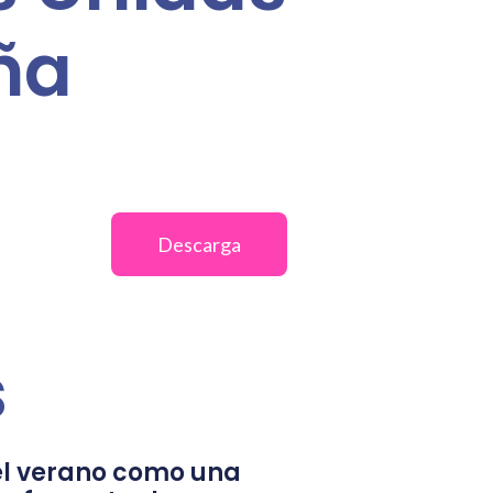
ña
Descarga
s
l verano como una