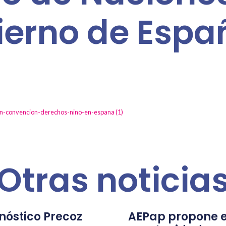
ierno de Espa
ion-convencion-derechos-nino-en-espana (1)
Otras noticia
nóstico Precoz
AEPap propone e