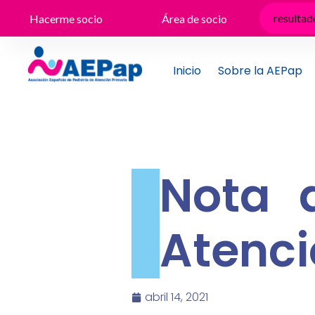
Ir
Hacerme socio
Área de socio
al
contenido
Inicio
Sobre la AEPap
Nota 
Atenci
abril 14, 2021