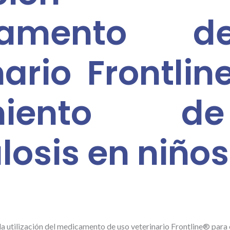
camento 
nario Frontli
amiento 
losis en niños
 utilización del medicamento de uso veterinario Frontline® para e