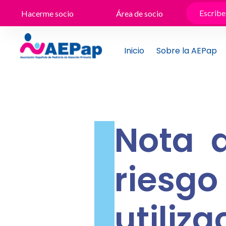
Ir
Hacerme socio
Área de socio
al
contenido
Inicio
Sobre la AEPap
Nota 
riesgo
uti