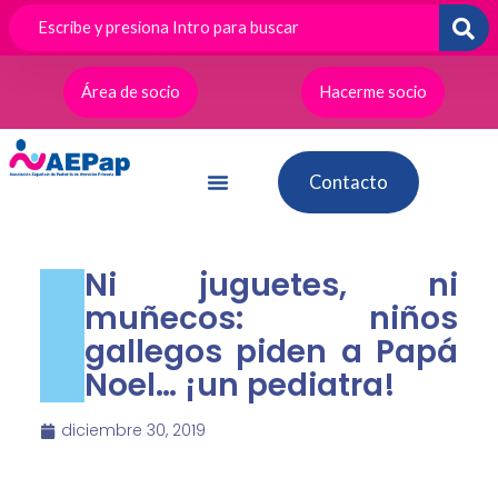
Ir
al
contenido
Área de socio
Hacerme socio
Contacto
Ni juguetes, ni
muñecos: niños
gallegos piden a Papá
Noel… ¡un pediatra!
diciembre 30, 2019