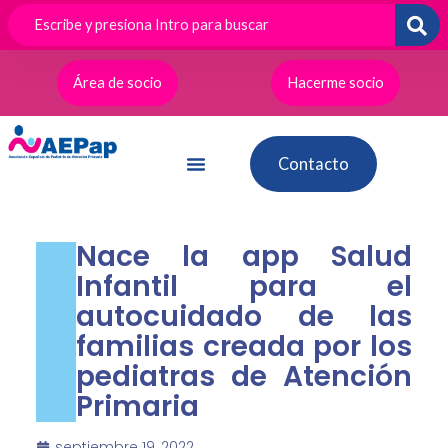
Ir
al
contenido
Área de socio
Hacerme socio
Contacto
Nace la app Salud
Infantil para el
autocuidado de las
familias creada por los
pediatras de Atención
Primaria
septiembre 19, 2022