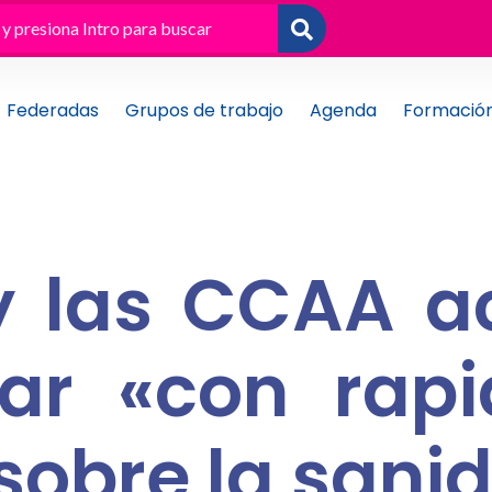
Federadas
Grupos de trabajo
Agenda
Formació
y las CCAA a
zar «con rap
sobre la sani