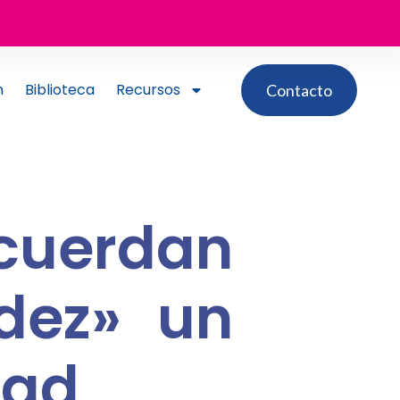
n
Biblioteca
Recursos
Contacto
cuerdan
idez» un
dad