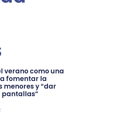
s
l verano como una
a fomentar la
s menores y “dar
 pantallas”
a