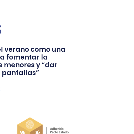
s
l verano como una
a fomentar la
s menores y “dar
 pantallas”
a