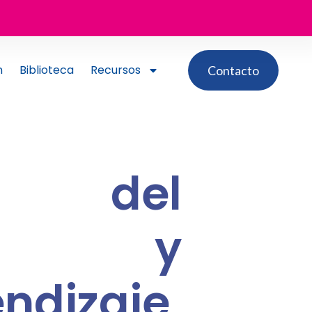
n
Biblioteca
Recursos
Contacto
os del
llo y
ndizaje,