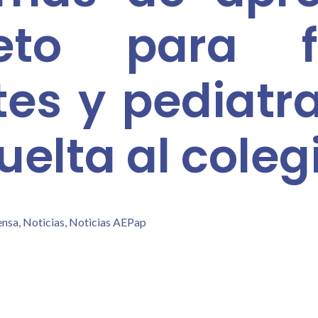
to para fa
es y pediatr
uelta al coleg
ensa
,
Noticias
,
Noticias AEPap