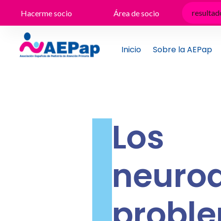
Ir
Hacerme socio
Área de socio
al
contenido
Inicio
Sobre la AEPap
Los 
neur
probl