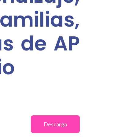
milias,
as de AP
io
Descarga