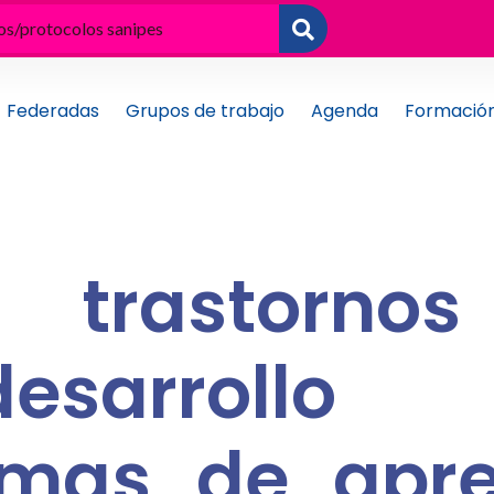
Federadas
Grupos de trabajo
Agenda
Formació
trastorn
odesarro
emas de apre