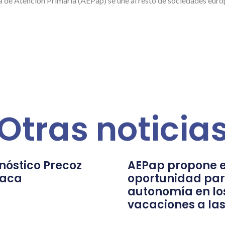
 de Atención Primaria (AEPap) se une al resto de sociedades europe
Otras noticia
nóstico Precoz
AEPap propone e
íaca
oportunidad par
autonomía en lo
vacaciones a las