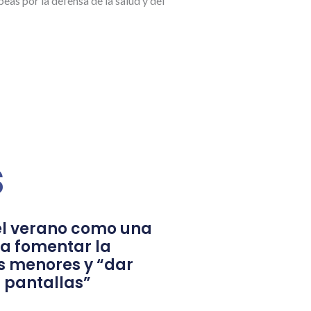
as por la defensa de la salud y del
s
l verano como una
a fomentar la
s menores y “dar
 pantallas”