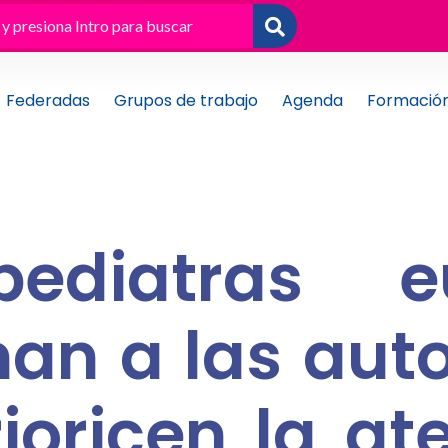
Federadas
Grupos de trabajo
Agenda
Formació
ediatras e
an a las aut
ioricen la at