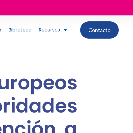
n
Biblioteca
Recursos
Contacto
uropeos
oridades
ención a