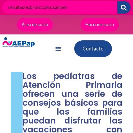
Ir
al
contenido
Área de socio
Hacerme socio
Contacto
Los pediatras de
Atención Primaria
ofrecen una serie de
consejos básicos para
que las familias
puedan disfrutar las
vacaciones con