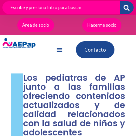
Ir
al
contenido
Área de socio
Hacerme socio
Contacto
Los pediatras de AP
junto a las familias
ofreciendo contenidos
actualizados y de
calidad relacionados
con la salud de niños y
adolescentes