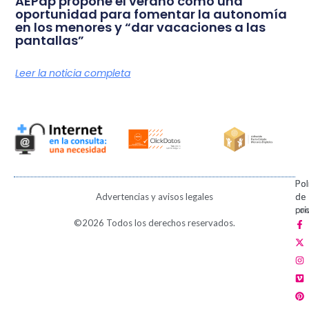
AEPap propone el verano como una
oportunidad para fomentar la autonomía
en los menores y “dar vacaciones a las
pantallas”
Leer la noticia completa
Pol
Pol
Advertencias y avisos legales
de
de
pri
coo
F
X
I
V
P
©2026 Todos los derechos reservados.
a
-
n
i
i
c
t
s
m
n
e
w
t
e
t
b
i
a
o
e
o
t
g
r
o
t
r
e
k
e
a
s
-
r
m
t
f