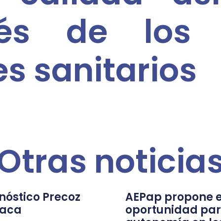
és de los 
es sanitarios
Otras noticia
nóstico Precoz
AEPap propone e
íaca
oportunidad par