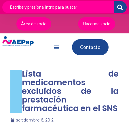
Ir
al
contenido
Área de socio
Hacerme socio
Contacto
Lista de
medicamentos
excluidos de la
prestación
farmacéutica en el SNS
septiembre 6, 2012