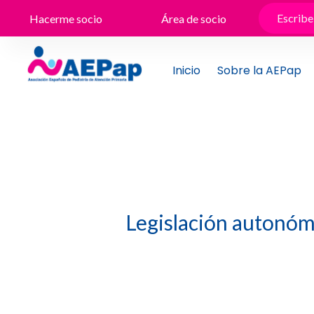
Ir
Hacerme socio
Área de socio
al
contenido
Inicio
Sobre la AEPap
Legislación autonóm