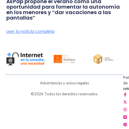
AEPap propone el verano como una
oportunidad para fomentar la autonomía
en los menores y “dar vacaciones a las
pantallas”
Leer la noticia completa
Pol
Pol
Advertencias y avisos legales
de
de
pri
coo
F
X
I
V
P
©2026 Todos los derechos reservados.
a
-
n
i
i
c
t
s
m
n
e
w
t
e
t
b
i
a
o
e
o
t
g
r
o
t
r
e
k
e
a
s
-
r
m
t
f