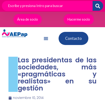
Ir
al
contenido
Área de socio
Hacerme socio
Contacto
Las presidentas de las
sociedades, más
«pragmáticas y
realistas» en su
gestión
noviembre 10, 2014