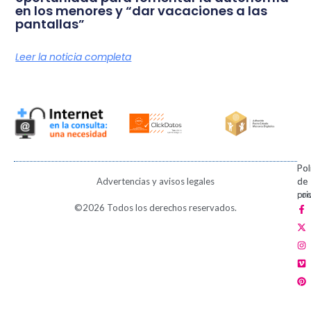
en los menores y “dar vacaciones a las
pantallas”
Leer la noticia completa
Pol
Pol
Advertencias y avisos legales
de
de
pri
coo
F
X
I
V
P
©2026 Todos los derechos reservados.
a
-
n
i
i
c
t
s
m
n
e
w
t
e
t
b
i
a
o
e
o
t
g
r
o
t
r
e
k
e
a
s
-
r
m
t
f