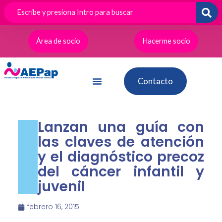
Ir
al
contenido
Área de socio
Hacerme socio
Contacto
Lanzan una guía con
las claves de atención
y el diagnóstico precoz
del cáncer infantil y
juvenil
febrero 16, 2015