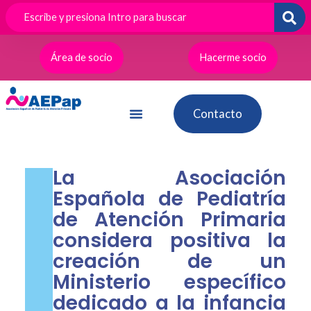
Ir
al
contenido
Área de socio
Hacerme socio
Contacto
La Asociación
Española de Pediatría
de Atención Primaria
considera positiva la
creación de un
Ministerio específico
dedicado a la infancia