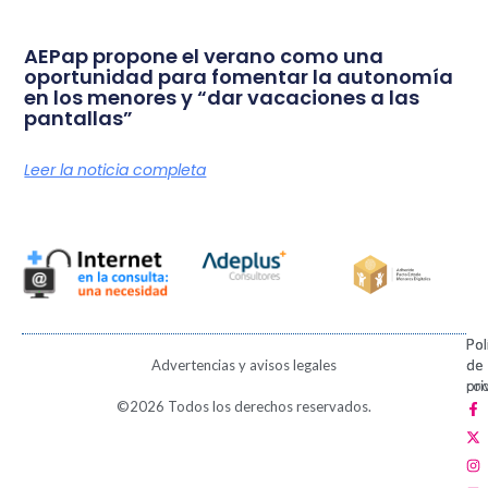
AEPap propone el verano como una
oportunidad para fomentar la autonomía
en los menores y “dar vacaciones a las
pantallas”
Leer la noticia completa
Pol
Pol
Advertencias y avisos legales
de
de
pri
coo
F
X
I
V
P
©2026 Todos los derechos reservados.
a
-
n
i
i
c
t
s
m
n
e
w
t
e
t
b
i
a
o
e
o
t
g
r
o
t
r
e