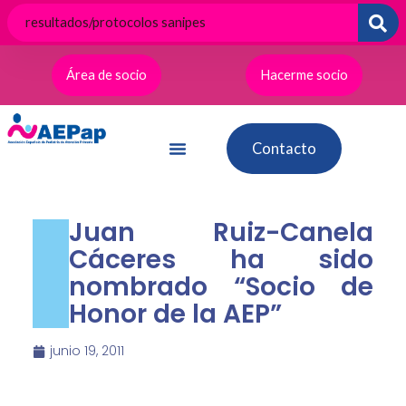
Ir
al
contenido
Área de socio
Hacerme socio
Contacto
Juan Ruiz-Canela
Cáceres ha sido
nombrado “Socio de
Honor de la AEP”
junio 19, 2011