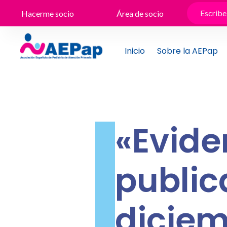
Ir
Hacerme socio
Área de socio
al
contenido
Inicio
Sobre la AEPap
«Evide
publi
diciem