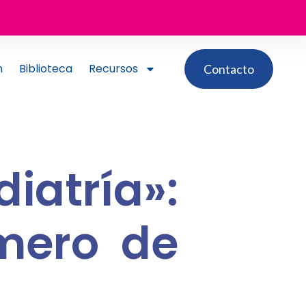
n
Biblioteca
Recursos
Contacto
iatría»:
úmero de