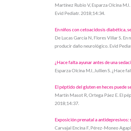
Martínez Rubio V, Esparza Olcina MJ. 
Evid Pediatr. 2018;14:34.
En niños con cetoacidosis diabética, se
De Lucas García N, Flores Villar S. En 
producir daño neurológico. Evid Pedia
¿Hace falta ayunar antes de una sedac
Esparza Olcina MJ, Jullien S. ¿Hace fa
El péptido del gluten en heces puede se
Martín Masot R, Ortega Páez E. El pépt
2018;14:37.
Exposición prenatal a antidepresivos: 
Carvajal Encina F, Pérez-Moneo Agapito