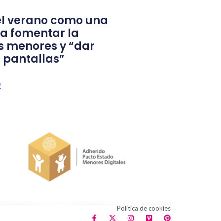
l verano como una
a fomentar la
s menores y “dar
 pantallas”
a
Política de cookies
F
X
I
V
P