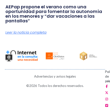
AEPap propone el verano como una
oportunidad para fomentar la autonomía
en los menores y “dar vacaciones a las
pantallas”
Leer la noticia completa
Pol
Pol
Advertencias y avisos legales
de
de
pri
coo
F
X
I
V
P
©2026 Todos los derechos reservados.
a
-
n
i
i
c
t
s
m
n
e
w
t
e
t
b
i
a
o
e
o
t
g
r
o
t
r
e
k
e
a
s