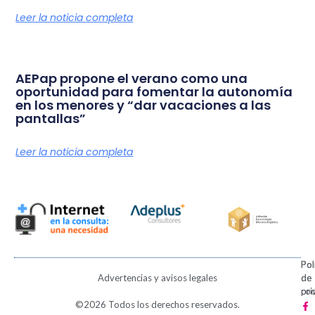
Leer la noticia completa
AEPap propone el verano como una
oportunidad para fomentar la autonomía
en los menores y “dar vacaciones a las
pantallas”
Leer la noticia completa
Pol
Pol
Advertencias y avisos legales
de
de
pri
coo
F
X
I
V
P
©2026 Todos los derechos reservados.
a
-
n
i
i