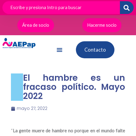
Ir
al
contenido
Área de socio
Hacerme socio
Contacto
El hambre es un
fracaso político. Mayo
2022
mayo 27, 2022
“
La gente muere de hambre no porque en el mundo falte