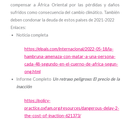
compensar a África Oriental por las pérdidas y daños
sufridos como consecuencia del cambio climático. También
deben condonar la deuda de estos países de 2021-2022
Enlaces:
Noticia completa
https://elpais.com/internacional/2022-05-18/la-
hambruna-amenaza-con-matar-a-una-persona-
cada-48-segundo-en-el-cuerno-de-africa-segun-
ong.html
Informe Completo
Un retraso peligroso:
El precio de la
inacción
https://policy-
practice.oxfam.org/resources/dangerous-delay-2-
the-cost-of-inaction-621373/