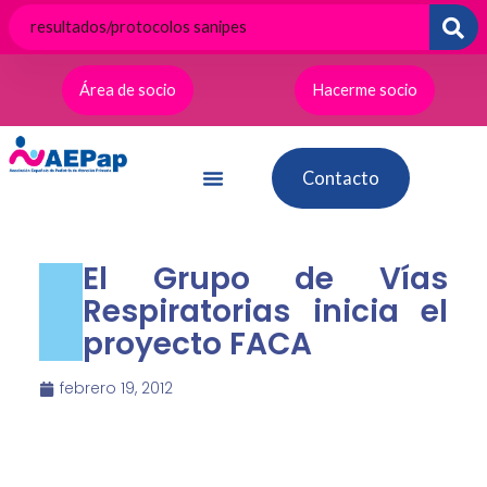
Ir
al
contenido
Área de socio
Hacerme socio
Contacto
El Grupo de Vías
Respiratorias inicia el
proyecto FACA
febrero 19, 2012