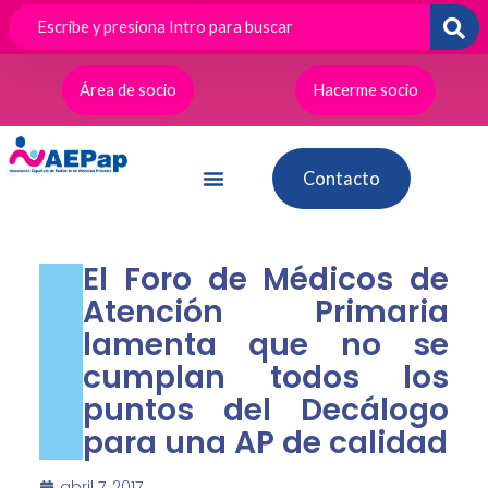
Ir
al
contenido
Área de socio
Hacerme socio
Contacto
El Foro de Médicos de
Atención Primaria
lamenta que no se
cumplan todos los
puntos del Decálogo
para una AP de calidad
abril 7, 2017