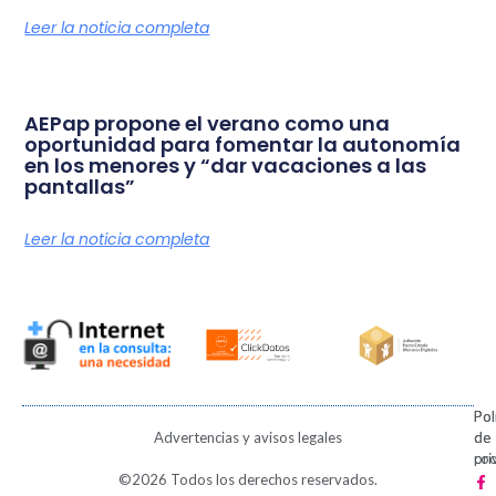
Leer la noticia completa
AEPap propone el verano como una
oportunidad para fomentar la autonomía
en los menores y “dar vacaciones a las
pantallas”
Leer la noticia completa
Pol
Pol
Advertencias y avisos legales
de
de
pri
coo
F
X
I
V
P
©2026 Todos los derechos reservados.
a
-
n
i
i