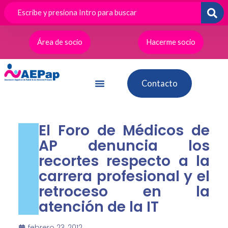
Ir
al
contenido
Área de socio
Hacerme socio
Contacto
El Foro de Médicos de
AP denuncia los
recortes respecto a la
carrera profesional y el
retroceso en la
atención de la IT
febrero 23, 2012