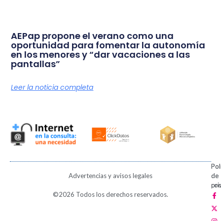
AEPap propone el verano como una
oportunidad para fomentar la autonomía
en los menores y “dar vacaciones a las
pantallas”
Leer la noticia completa
Pol
Pol
Advertencias y avisos legales
de
de
pri
coo
F
X
I
V
P
©2026 Todos los derechos reservados.
a
-
n
i
i
c
t
s
m
n
e
w
t
e
t
b
i
a
o
e