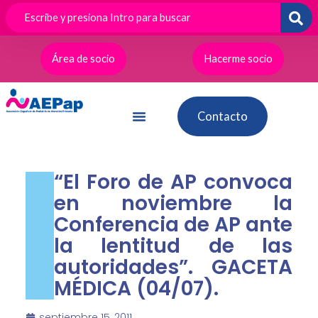
Ir
al
contenido
Área de socio
Hacerme socio
Contacto
“El Foro de AP convoca
en noviembre la
Conferencia de AP ante
la lentitud de las
autoridades”. GACETA
MÉDICA (04/07).
septiembre 15, 2011